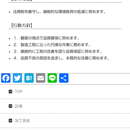
法規制を厳守し、継続的な環境負荷の低減に努めます。
【行動方針】
１．顧客の視点で品質確保に努めます。
２．製造工程に沿った円滑な作業に務めます。
３．継続的に工程の改善を図り品質保証に努めます。
４．品質不良の原因を追求し、本質的な改善に務めます。
Face
Twitt
Hate
Emai
Line
共有
book
er
na
l
TOP
設備
加工実績